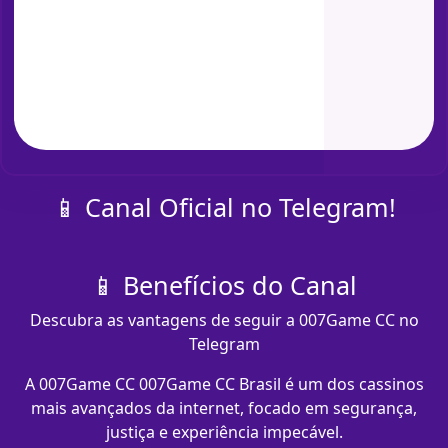
📱 Canal Oficial no Telegram!
📱 Benefícios do Canal
Descubra as vantagens de seguir a 007Game CC no
Telegram
A 007Game CC 007Game CC Brasil é um dos cassinos
mais avançados da internet, focado em segurança,
justiça e experiência impecável.