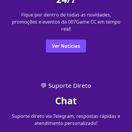
Fique por dentro de todas as novidades,
promoções e eventos da 007Game CC em tempo
real!
Ver Notícias
💬 Suporte Direto
Chat
Suporte direto via Telegram, respostas rápidas e
atendimento personalizado!