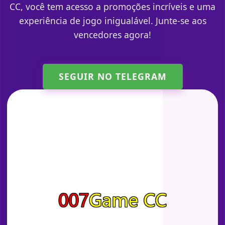
CC, você tem acesso a promoções incríveis e uma
experiência de jogo inigualável. Junte-se aos
vencedores agora!
SEGUIR NO TELEGRAM