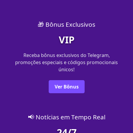
🎁 Bônus Exclusivos
VIP
Receba bônus exclusivos do Telegram,
promoções especiais e códigos promocionais
únicos!
Ver Bônus
📢 Notícias em Tempo Real
24/7