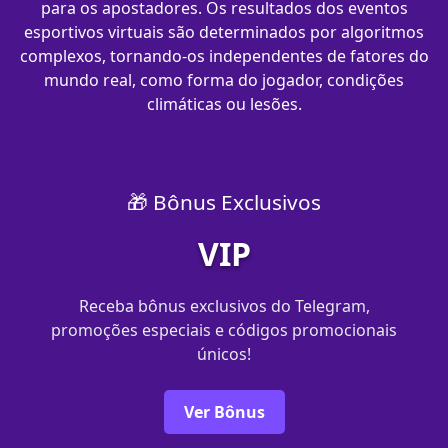
para os apostadores. Os resultados dos eventos
esportivos virtuais são determinados por algoritmos
complexos, tornando-os independentes de fatores do
mundo real, como forma do jogador, condições
climáticas ou lesões.
🎁 Bônus Exclusivos
VIP
Receba bônus exclusivos do Telegram,
promoções especiais e códigos promocionais
únicos!
Ver Bônus