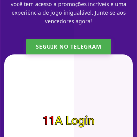
você tem acesso a promoções incríveis e uma
experiência de jogo inigualável. Junte-se aos
vencedores agora!
SEGUIR NO TELEGRAM