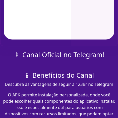
📱 Canal Oficial no Telegram!
📱 Benefícios do Canal
Descubra as vantagens de seguir a 123Br no Telegram
O APK permite instalação personalizada, onde você
pode escolher quais componentes do aplicativo instalar.
Isso é especialmente útil para usuários com
dispositivos com recursos limitados, que podem optar