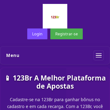
Login
Registrar-se
Menu
📱 123Br A Melhor Plataforma
de Apostas
Cadastre-se na 123Br para ganhar bônus no
cadastro e em cada recarga. Com a 123Br, você