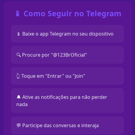
📱 Como Seguir no Telegram
📱 Baixe o app Telegram no seu dispositivo
🔍 Procure por "@123BrOficial"
👆 Toque em "Entrar" ou "Join"
🔔 Ative as notificações para não perder
nada
💬 Participe das conversas e interaja