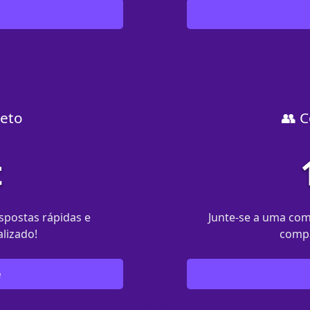
reto
👥 
t
espostas rápidas e
Junte-se a uma com
lizado!
compa
e