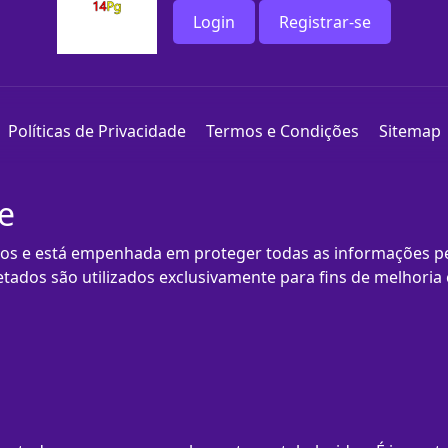
Login
Registrar-se
Políticas de Privacidade
Termos e Condições
Sitemap
de
rios e está empenhada em proteger todas as informações p
tados são utilizados exclusivamente para fins de melhoria