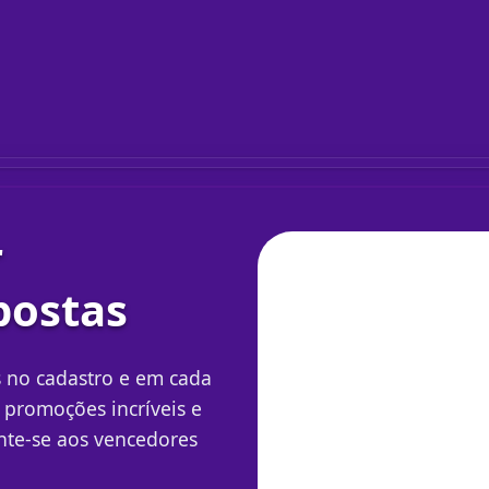
r
postas
 no cadastro e em cada
 promoções incríveis e
unte-se aos vencedores