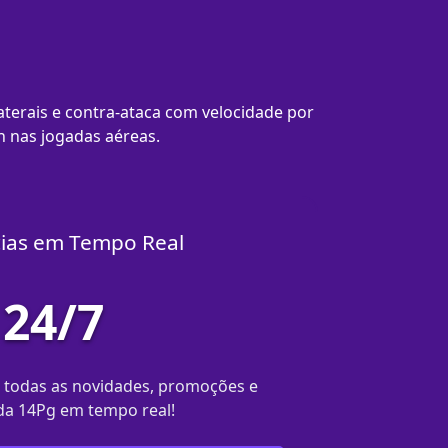
laterais e contra-ataca com velocidade por
 nas jogadas aéreas.
cias em Tempo Real
24/7
e todas as novidades, promoções e
da 14Pg em tempo real!