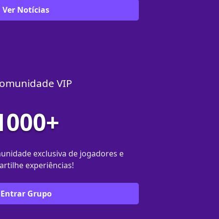
Ver Notícias
Comunidade VIP
1000+
unidade exclusiva de jogadores e
rtilhe experiências!
Entrar Grupo