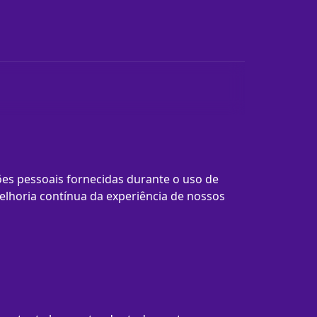
ões pessoais fornecidas durante o uso de
elhoria contínua da experiência de nossos