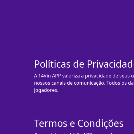
Políticas de Privacida
A 14Vin APP valoriza a privacidade de seus
nossos canais de comunicação. Todos os dad
jogadores.
Termos e Condições