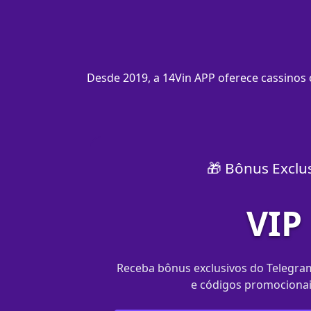
Desde 2019, a 14Vin APP oferece cassinos 
🎁 Bônus Exclu
VIP
Receba bônus exclusivos do Telegra
e códigos promocionai