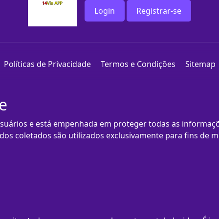
Login
Registrar-se
Políticas de Privacidade
Termos e Condições
Sitemap
de
 usuários e está empenhada em proteger todas as informaç
os coletados são utilizados exclusivamente para fins de m