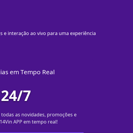
s e interação ao vivo para uma experiência
cias em Tempo Real
24/7
e todas as novidades, promoções e
 14Vin APP em tempo real!