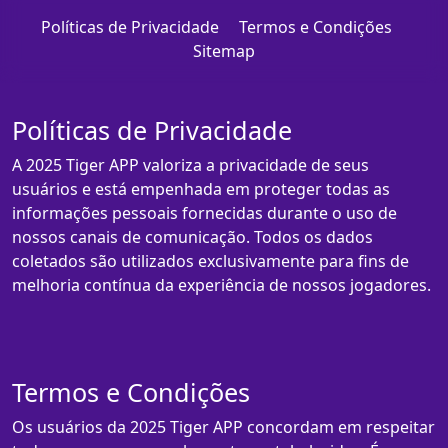
Políticas de Privacidade
Termos e Condições
Sitemap
Políticas de Privacidade
A 2025 Tiger APP valoriza a privacidade de seus
usuários e está empenhada em proteger todas as
informações pessoais fornecidas durante o uso de
nossos canais de comunicação. Todos os dados
coletados são utilizados exclusivamente para fins de
melhoria contínua da experiência de nossos jogadores.
Termos e Condições
Os usuários da 2025 Tiger APP concordam em respeitar