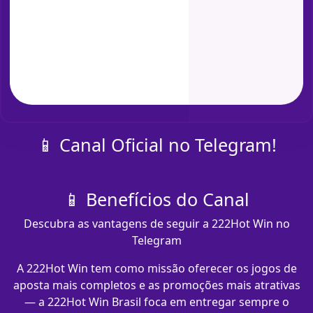
📱 Canal Oficial no Telegram!
📱 Benefícios do Canal
Descubra as vantagens de seguir a 222Hot Win no
Telegram
A 222Hot Win tem como missão oferecer os jogos de
aposta mais completos e as promoções mais atrativas
— a 222Hot Win Brasil foca em entregar sempre o