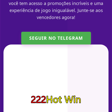
você tem acesso a promoções incríveis e uma
experiência de jogo inigualável. Junte-se aos
vencedores agora!
SEGUIR NO TELEGRAM