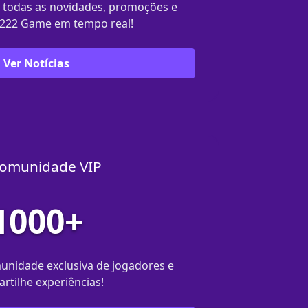
e todas as novidades, promoções e
 222 Game em tempo real!
Ver Notícias
Comunidade VIP
1000+
unidade exclusiva de jogadores e
rtilhe experiências!