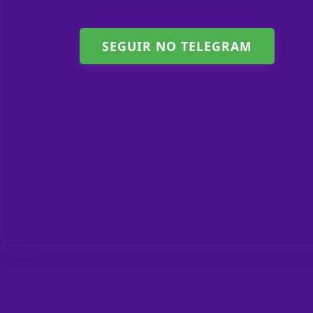
SEGUIR NO TELEGRAM