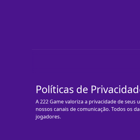
Políticas de Privacida
A 222 Game valoriza a privacidade de seus
nossos canais de comunicação. Todos os dad
jogadores.