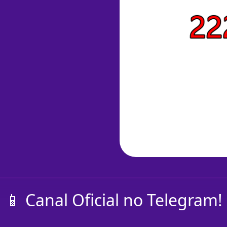
📱 Canal Oficial no Telegram!