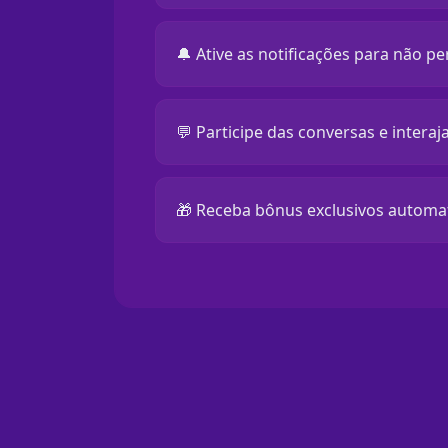
🔔 Ative as notificações para não p
💬 Participe das conversas e interaj
🎁 Receba bônus exclusivos autom