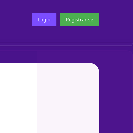
Login
Registrar-se