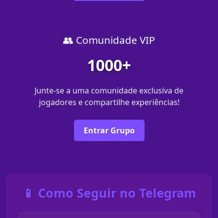
👥 Comunidade VIP
1000+
Junte-se a uma comunidade exclusiva de
jogadores e compartilhe experiências!
Entrar Grupo
📱 Como Seguir no Telegram