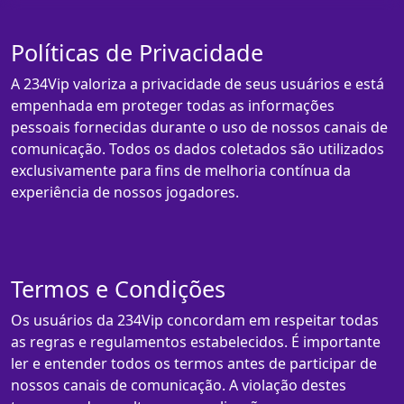
Políticas de Privacidade
A 234Vip valoriza a privacidade de seus usuários e está
empenhada em proteger todas as informações
pessoais fornecidas durante o uso de nossos canais de
comunicação. Todos os dados coletados são utilizados
exclusivamente para fins de melhoria contínua da
experiência de nossos jogadores.
Termos e Condições
Os usuários da 234Vip concordam em respeitar todas
as regras e regulamentos estabelecidos. É importante
ler e entender todos os termos antes de participar de
nossos canais de comunicação. A violação destes