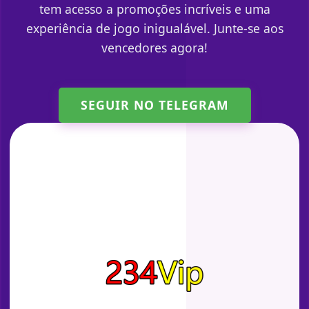
tem acesso a promoções incríveis e uma
experiência de jogo inigualável. Junte-se aos
vencedores agora!
SEGUIR NO TELEGRAM