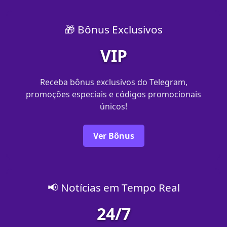
🎁 Bônus Exclusivos
VIP
Receba bônus exclusivos do Telegram,
promoções especiais e códigos promocionais
únicos!
Ver Bônus
📢 Notícias em Tempo Real
24/7