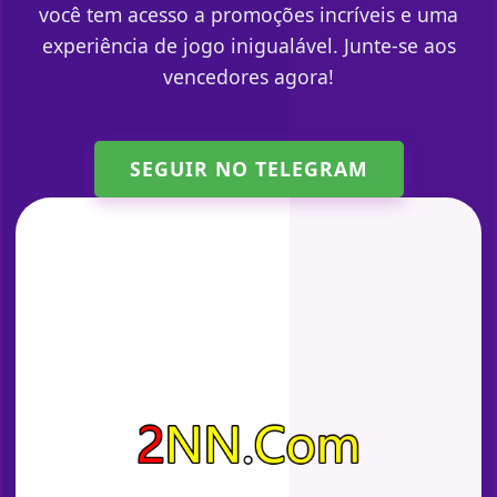
você tem acesso a promoções incríveis e uma
experiência de jogo inigualável. Junte-se aos
vencedores agora!
SEGUIR NO TELEGRAM