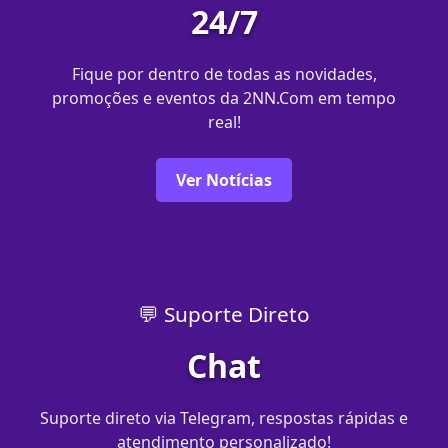
24/7
Fique por dentro de todas as novidades,
promoções e eventos da 2NN.Com em tempo
real!
Ver Notícias
💬 Suporte Direto
Chat
Suporte direto via Telegram, respostas rápidas e
atendimento personalizado!