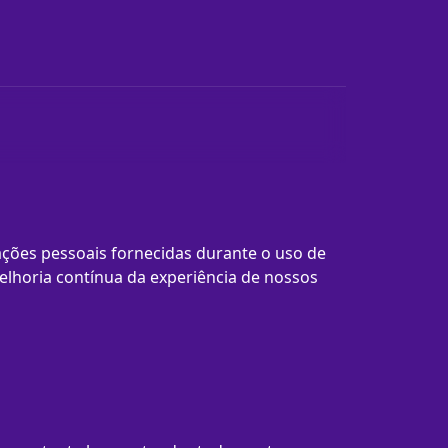
ações pessoais fornecidas durante o uso de
elhoria contínua da experiência de nossos