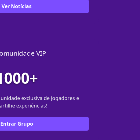
Ver Notícias
Comunidade VIP
1000+
unidade exclusiva de jogadores e
rtilhe experiências!
Entrar Grupo