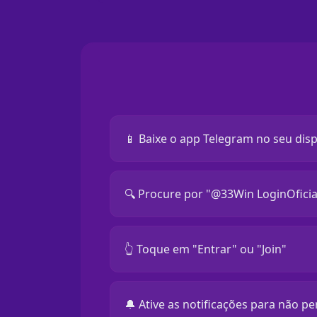
📱 Baixe o app Telegram no seu disp
🔍 Procure por "@33Win LoginOficia
👆 Toque em "Entrar" ou "Join"
🔔 Ative as notificações para não p