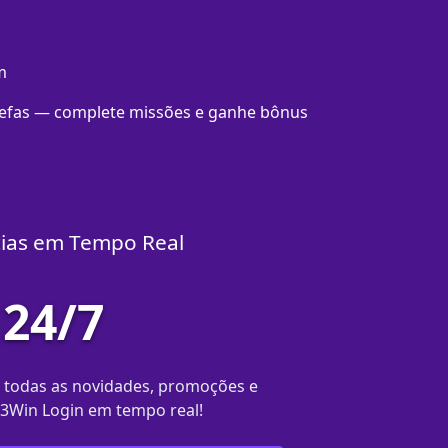
m
arefas — complete missões e ganhe bônus
cias em Tempo Real
24/7
e todas as novidades, promoções e
33Win Login em tempo real!