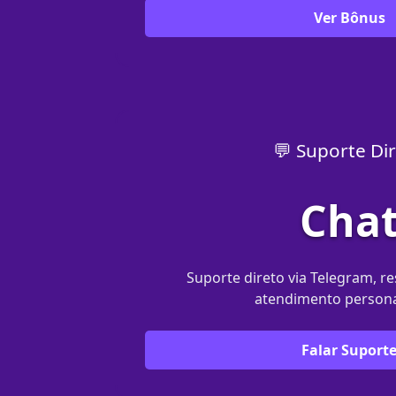
Ver Bônus
💬 Suporte Di
Cha
Suporte direto via Telegram, r
atendimento persona
Falar Suport