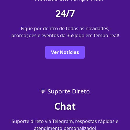
24/7
Fique por dentro de todas as novidades,
promoções e eventos da 365Jogo em tempo real!
Ver Notícias
💬 Suporte Direto
Chat
Suporte direto via Telegram, respostas rápidas e
atendimento personalizado!