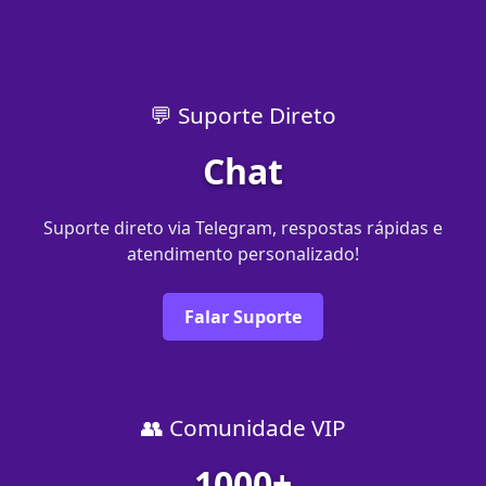
💬 Suporte Direto
Chat
Suporte direto via Telegram, respostas rápidas e
atendimento personalizado!
Falar Suporte
👥 Comunidade VIP
1000+