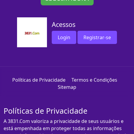
Acessos
Login
Registrar-se
Políticas de Privacidade
Termos e Condições
Sitemap
Políticas de Privacidade
A 3831.Com valoriza a privacidade de seus usuários e
está empenhada em proteger todas as informações