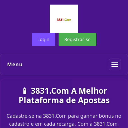
Login
Registrar-se
Menu
📱 3831.Com A Melhor
Plataforma de Apostas
Cadastre-se na 3831.Com para ganhar bônus no
cadastro e em cada recarga. Com a 3831.Com,