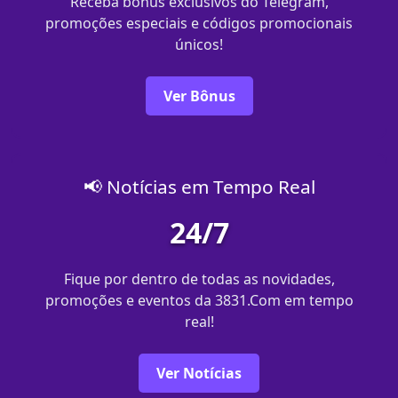
Receba bônus exclusivos do Telegram,
promoções especiais e códigos promocionais
únicos!
Ver Bônus
📢 Notícias em Tempo Real
24/7
Fique por dentro de todas as novidades,
promoções e eventos da 3831.Com em tempo
real!
Ver Notícias