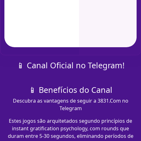
📱 Canal Oficial no Telegram!
📱 Benefícios do Canal
Descubra as vantagens de seguir a 3831.Com no
Telegram
Estes jogos são arquitetados segundo princípios de
instant gratification psychology, com rounds que
duram entre 5-30 segundos, eliminando períodos de