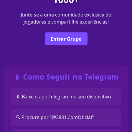
Junte-se a uma comunidade exclusiva de
jogadores e compartilhe experiências!
Entrar Grupo
📱 Como Seguir no Telegram
📱 Baixe o app Telegram no seu dispositivo
🔍 Procure por "@3831.ComOficial"