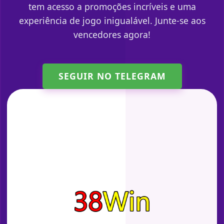
tem acesso a promoções incríveis e uma
experiência de jogo inigualável. Junte-se aos
vencedores agora!
SEGUIR NO TELEGRAM