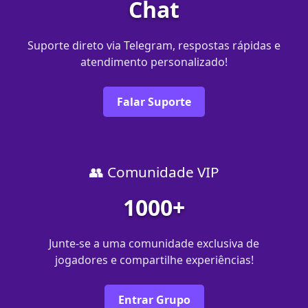
Chat
Suporte direto via Telegram, respostas rápidas e
atendimento personalizado!
Falar Suporte
👥 Comunidade VIP
1000+
Junte-se a uma comunidade exclusiva de
jogadores e compartilhe experiências!
Entrar Grupo