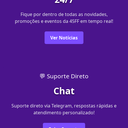
Fique por dentro de todas as novidades,
promoções e eventos da 45FF em tempo real!
Ver Notícias
💬 Suporte Direto
Chat
Suporte direto via Telegram, respostas rápidas e
atendimento personalizado!