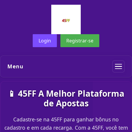
Login
Registrar-se
Menu
📱 45FF A Melhor Plataforma
de Apostas
Cadastre-se na 45FF para ganhar bônus no
cadastro e em cada recarga. Com a 45FF, você tem