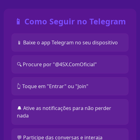
📱 Como Seguir no Telegram
📱 Baixe o app Telegram no seu dispositivo
🔍 Procure por "@45X.ComOficial"
👆 Toque em "Entrar" ou "Join"
🔔 Ative as notificações para não perder
nada
💬 Participe das conversas e interaja