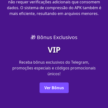
não requer verificações adicionais que consomem
dados. O sistema de compressão do APK também é
mais eficiente, resultando em arquivos menores.
🎁 Bônus Exclusivos
VIP
Receba bônus exclusivos do Telegram,
promoções especiais e códigos promocionais
únicos!
Ver Bônus