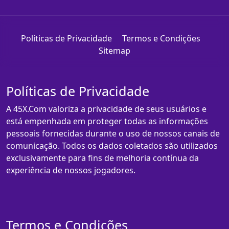
Políticas de Privacidade
Termos e Condições
Sitemap
Políticas de Privacidade
A 45X.Com valoriza a privacidade de seus usuários e
está empenhada em proteger todas as informações
pessoais fornecidas durante o uso de nossos canais de
comunicação. Todos os dados coletados são utilizados
exclusivamente para fins de melhoria contínua da
experiência de nossos jogadores.
Termos e Condições