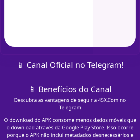
📱 Canal Oficial no Telegram!
📱 Benefícios do Canal
Descubra as vantagens de seguir a 45X.Com no
Telegram
O download do APK consome menos dados móveis que
o download através da Google Play Store. Isso ocorre
porque o APK não inclui metadados desnecessários e