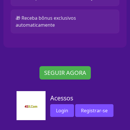
🎁 Receba bônus exclusivos
automaticamente
SEGUIR AGORA
Acessos
Login
Registrar-se