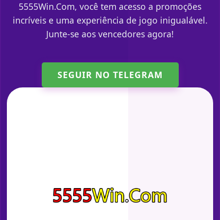
5555Win.Com, você tem acesso a promoções
incríveis e uma experiência de jogo inigualável.
Junte-se aos vencedores agora!
SEGUIR NO TELEGRAM