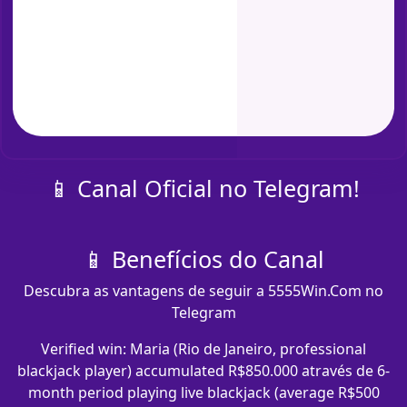
📱 Canal Oficial no Telegram!
📱 Benefícios do Canal
Descubra as vantagens de seguir a 5555Win.Com no
Telegram
Verified win: Maria (Rio de Janeiro, professional
blackjack player) accumulated R$850.000 através de 6-
month period playing live blackjack (average R$500