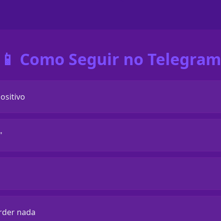
📱 Como Seguir no Telegram
ositivo
"
erder nada