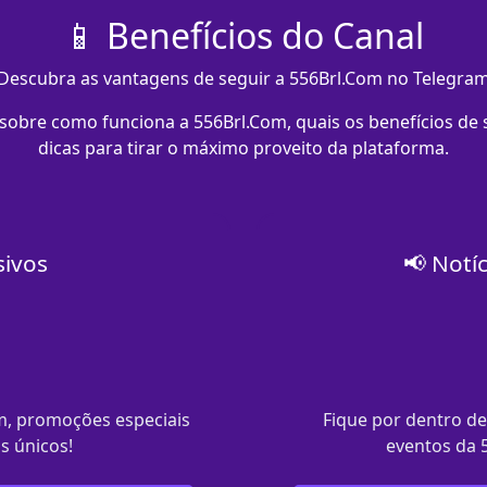
📱 Benefícios do Canal
Descubra as vantagens de seguir a 556Brl.Com no Telegra
obre como funciona a 556Brl.Com, quais os benefícios de se
dicas para tirar o máximo proveito da plataforma.
sivos
📢 Notí
m, promoções especiais
Fique por dentro d
s únicos!
eventos da 