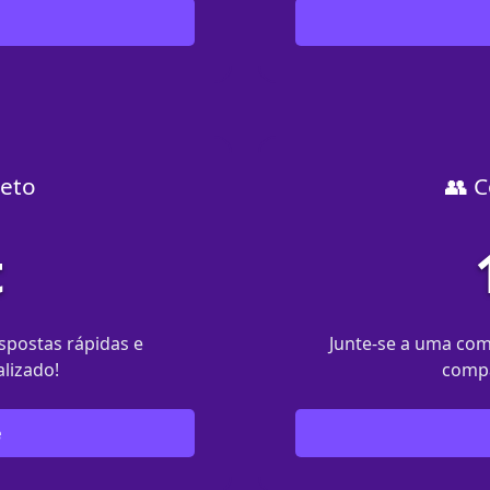
reto
👥 
t
espostas rápidas e
Junte-se a uma com
lizado!
compa
e