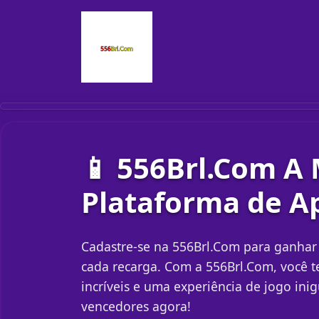
📱 556Brl.Com A
Plataforma de A
Cadastre-se na 556Brl.Com para ganhar
cada recarga. Com a 556Brl.Com, você 
incríveis e uma experiência de jogo inig
vencedores agora!