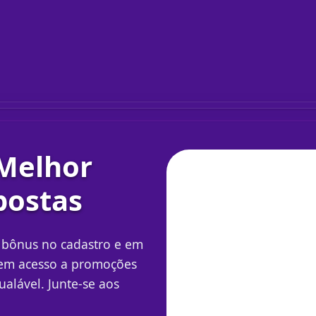
 Melhor
postas
 bônus no cadastro e em
tem acesso a promoções
ualável. Junte-se aos