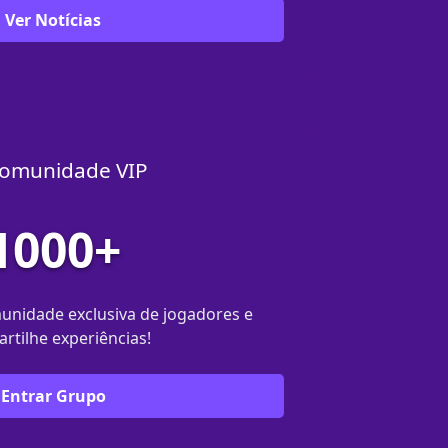
Ver Notícias
Comunidade VIP
1000+
unidade exclusiva de jogadores e
rtilhe experiências!
Entrar Grupo