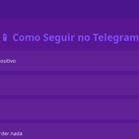
📱 Como Seguir no Telegram
ositivo
erder nada