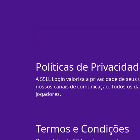
Políticas de Privacida
A 55LL Login valoriza a privacidade de seu
nossos canais de comunicação. Todos os dad
jogadores.
Termos e Condições