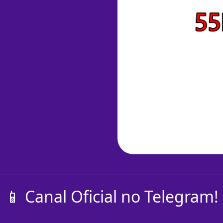
📱 Canal Oficial no Telegram!