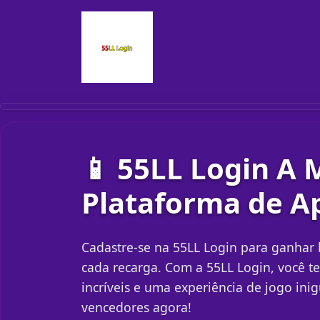
📱 55LL Login A 
Plataforma de A
Cadastre-se na 55LL Login para ganhar
cada recarga. Com a 55LL Login, você 
incríveis e uma experiência de jogo inig
vencedores agora!