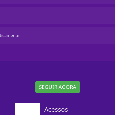
a
aticamente
SEGUIR AGORA
Acessos