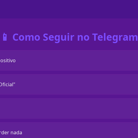
📱 Como Seguir no Telegram
ositivo
ficial"
erder nada