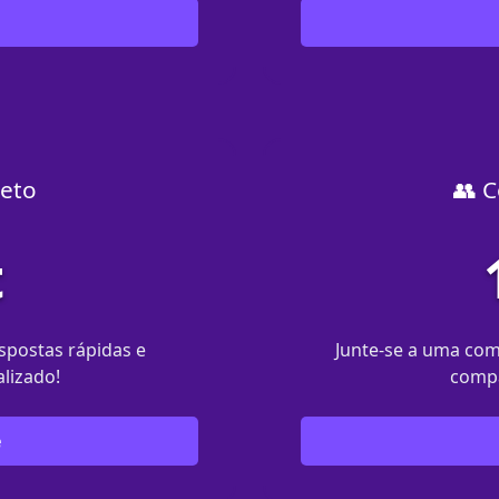
reto
👥 
t
espostas rápidas e
Junte-se a uma com
lizado!
compa
e