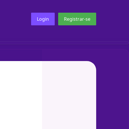
Login
Registrar-se