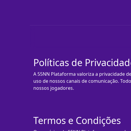
Políticas de Privacida
A 55NN Plataforma valoriza a privacidade 
uso de nossos canais de comunicação. Todos
nossos jogadores.
Termos e Condições