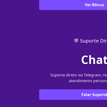
Ver Bônus
💬 Suporte Di
Cha
Suporte direto via Telegram, r
atendimento persona
Falar Suport