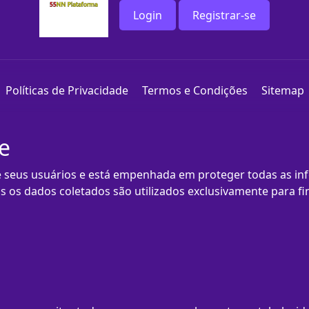
Login
Registrar-se
Políticas de Privacidade
Termos e Condições
Sitemap
de
de seus usuários e está empenhada em proteger todas as in
 os dados coletados são utilizados exclusivamente para fi