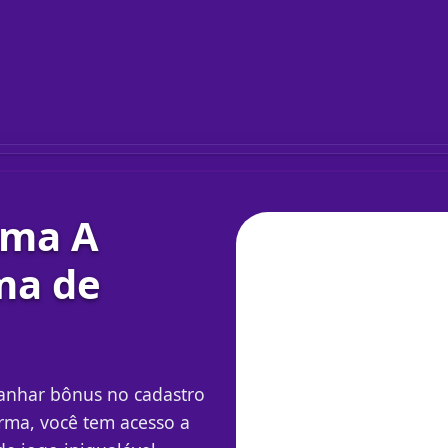
rma A
ma de
anhar bônus no cadastro
rma, você tem acesso a