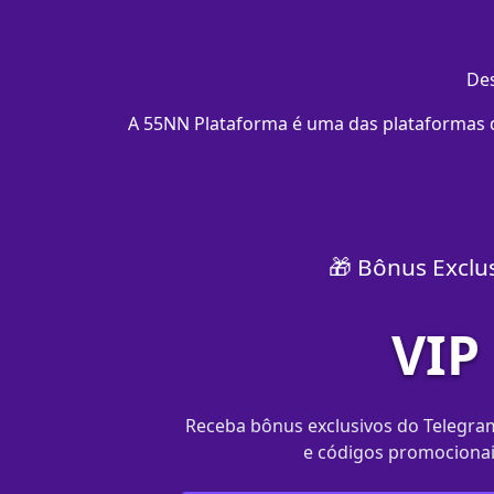
Des
A 55NN Plataforma é uma das plataformas de
🎁 Bônus Exclu
VIP
Receba bônus exclusivos do Telegra
e códigos promocionai