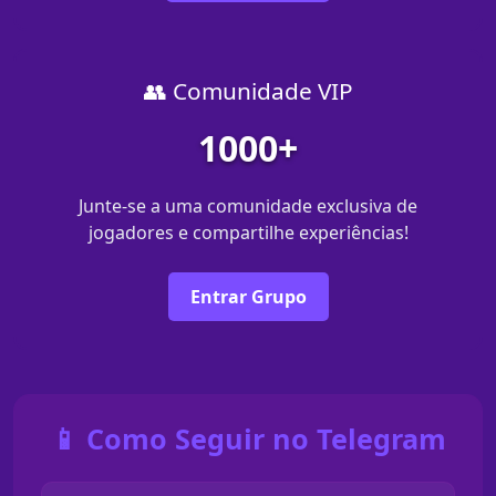
👥 Comunidade VIP
1000+
Junte-se a uma comunidade exclusiva de
jogadores e compartilhe experiências!
Entrar Grupo
📱 Como Seguir no Telegram