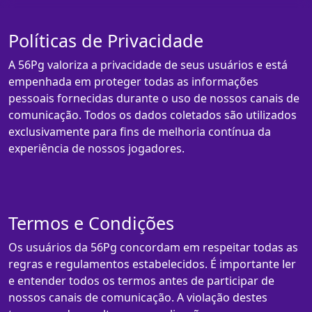
Políticas de Privacidade
A 56Pg valoriza a privacidade de seus usuários e está
empenhada em proteger todas as informações
pessoais fornecidas durante o uso de nossos canais de
comunicação. Todos os dados coletados são utilizados
exclusivamente para fins de melhoria contínua da
experiência de nossos jogadores.
Termos e Condições
Os usuários da 56Pg concordam em respeitar todas as
regras e regulamentos estabelecidos. É importante ler
e entender todos os termos antes de participar de
nossos canais de comunicação. A violação destes