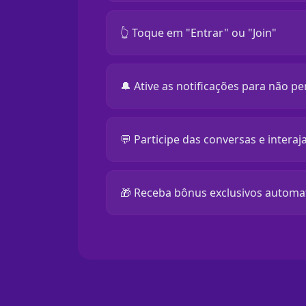
👆 Toque em "Entrar" ou "Join"
🔔 Ative as notificações para não p
💬 Participe das conversas e interaj
🎁 Receba bônus exclusivos autom