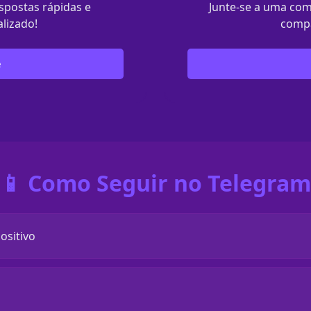
espostas rápidas e
Junte-se a uma com
lizado!
compa
e
📱 Como Seguir no Telegram
ositivo