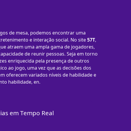
 jogos de mesa, podemos encontrar uma
etenimento e interação social. No site
57T
,
s que atraem uma ampla gama de jogadores,
capacidade de reunir pessoas. Seja em torno
zes enriquecida pela presença de outros
co ao jogo, uma vez que as decisões dos
ém oferecem variados níveis de habilidade e
to habilidade, en.
cias em Tempo Real