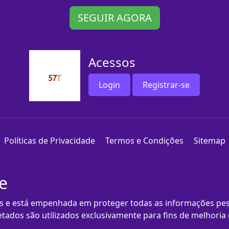
SEGUIR AGORA
Acessos
Login
Registrar-se
Políticas de Privacidade
Termos e Condições
Sitemap
de
ios e está empenhada em proteger todas as informações pe
tados são utilizados exclusivamente para fins de melhoria