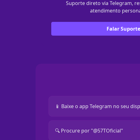
Suporte direto via Telegram, r
atendimento persona
Falar Suport
📱 Baixe o app Telegram no seu disp
🔍 Procure por "@57TOficial"