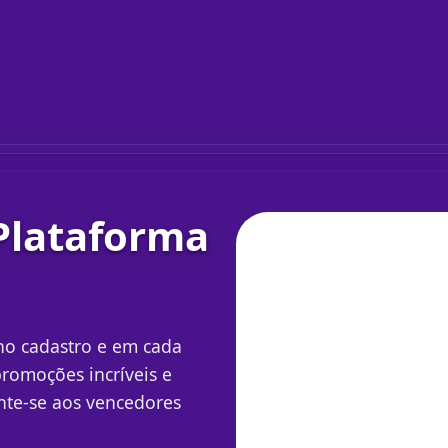
 Plataforma
no cadastro e em cada
promoções incríveis e
unte-se aos vencedores