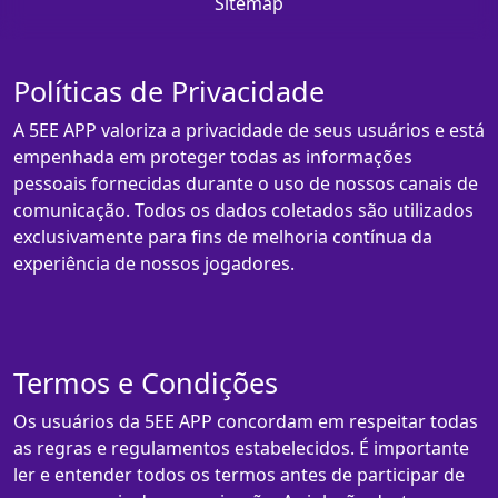
Sitemap
Políticas de Privacidade
A 5EE APP valoriza a privacidade de seus usuários e está
empenhada em proteger todas as informações
pessoais fornecidas durante o uso de nossos canais de
comunicação. Todos os dados coletados são utilizados
exclusivamente para fins de melhoria contínua da
experiência de nossos jogadores.
Termos e Condições
Os usuários da 5EE APP concordam em respeitar todas
as regras e regulamentos estabelecidos. É importante
ler e entender todos os termos antes de participar de