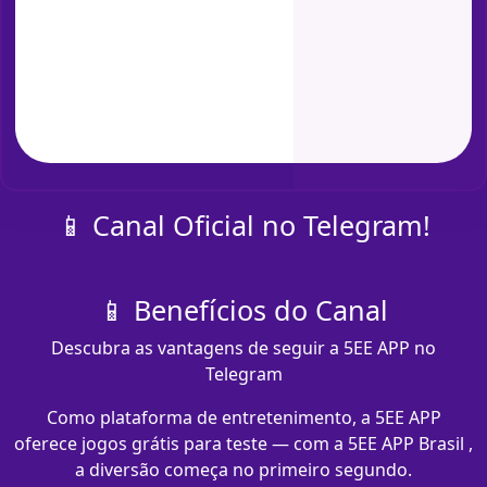
📱 Canal Oficial no Telegram!
📱 Benefícios do Canal
Descubra as vantagens de seguir a 5EE APP no
Telegram
Como plataforma de entretenimento, a 5EE APP
oferece jogos grátis para teste — com a 5EE APP Brasil ,
a diversão começa no primeiro segundo.