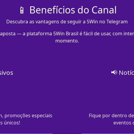
📱 Benefícios do Canal
Descubra as vantagens de seguir a 5Win no Telegram
aposta — a plataforma 5Win Brasil é fácil de usar, com inter
momento.
sivos
📢 Notí
m, promoções especiais
Fique por dentro d
s únicos!
eventos 