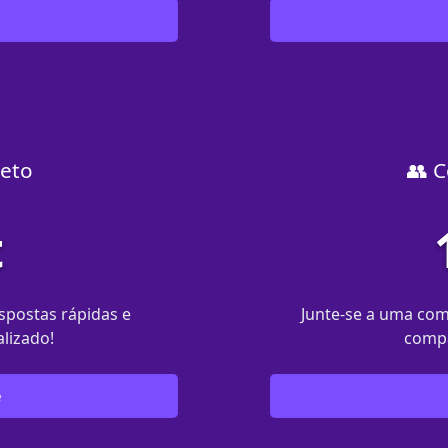
reto
👥 
t
espostas rápidas e
Junte-se a uma com
lizado!
compa
e