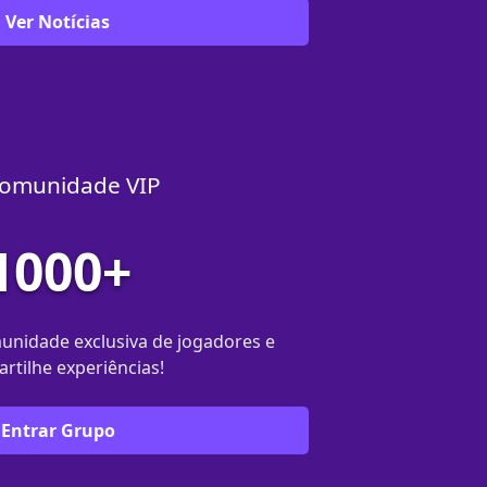
Ver Notícias
Comunidade VIP
1000+
unidade exclusiva de jogadores e
rtilhe experiências!
Entrar Grupo