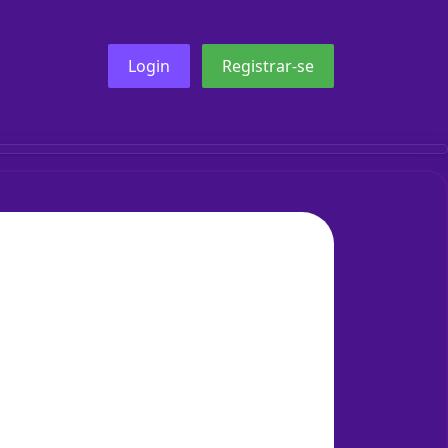
Login
Registrar-se