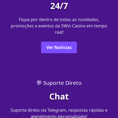
24/7
Fique por dentro de todas as novidades,
promoções e eventos da 5Win Casino em tempo
real!
Ver Notícias
💬 Suporte Direto
Chat
Suporte direto via Telegram, respostas rápidas e
atendimento personalizado!