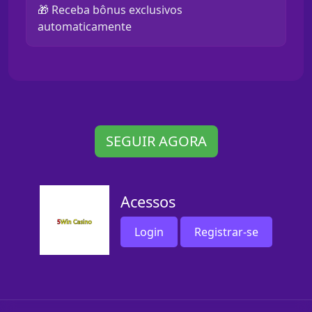
🎁 Receba bônus exclusivos
automaticamente
SEGUIR AGORA
Acessos
Login
Registrar-se