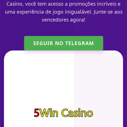
Casino, você tem acesso a promoções incríveis e
uma experiência de jogo inigualável. Junte-se aos
vencedores agora!
SEGUIR NO TELEGRAM