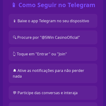
📱 Como Seguir no Telegram
📱 Baixe o app Telegram no seu dispositivo
🔍 Procure por "@5Win CasinoOficial"
👆 Toque em "Entrar" ou "Join"
🔔 Ative as notificações para não perder
nada
💬 Participe das conversas e interaja