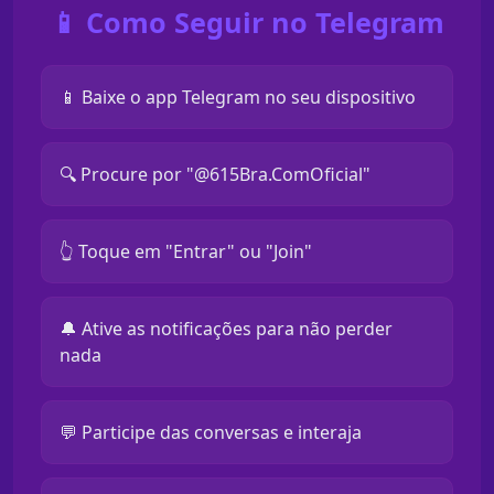
📱 Como Seguir no Telegram
📱 Baixe o app Telegram no seu dispositivo
🔍 Procure por "@615Bra.ComOficial"
👆 Toque em "Entrar" ou "Join"
🔔 Ative as notificações para não perder
nada
💬 Participe das conversas e interaja