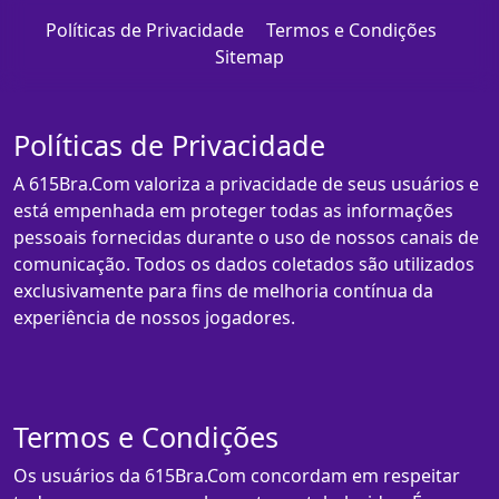
Políticas de Privacidade
Termos e Condições
Sitemap
Políticas de Privacidade
A 615Bra.Com valoriza a privacidade de seus usuários e
está empenhada em proteger todas as informações
pessoais fornecidas durante o uso de nossos canais de
comunicação. Todos os dados coletados são utilizados
exclusivamente para fins de melhoria contínua da
experiência de nossos jogadores.
Termos e Condições
Os usuários da 615Bra.Com concordam em respeitar