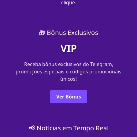
clique.
🎁 Bônus Exclusivos
VIP
Receba bônus exclusivos do Telegram,
promoções especiais e códigos promocionais
únicos!
Ver Bônus
📢 Notícias em Tempo Real