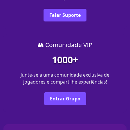
Falar Suporte
👥 Comunidade VIP
1000+
Junte-se a uma comunidade exclusiva de
jogadores e compartilhe experiências!
Entrar Grupo