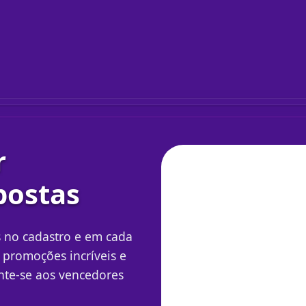
r
postas
 no cadastro e em cada
 promoções incríveis e
unte-se aos vencedores