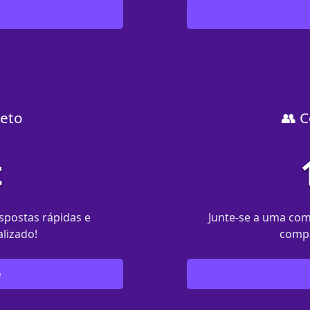
reto
👥 
t
espostas rápidas e
Junte-se a uma com
lizado!
compa
e