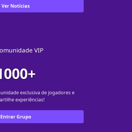
Ver Notícias
Comunidade VIP
1000+
unidade exclusiva de jogadores e
rtilhe experiências!
Entrar Grupo