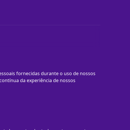
essoais fornecidas durante o uso de nossos
 contínua da experiência de nossos