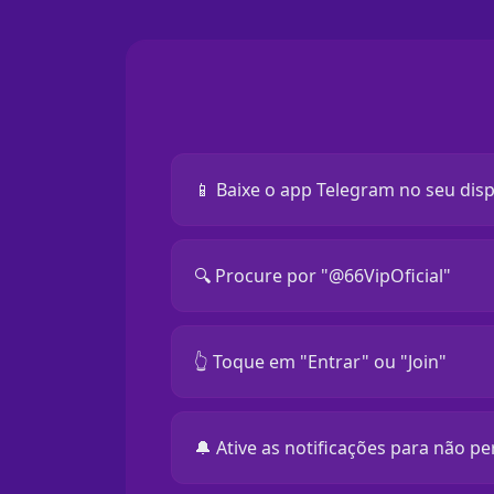
📱 Baixe o app Telegram no seu disp
🔍 Procure por "@66VipOficial"
👆 Toque em "Entrar" ou "Join"
🔔 Ative as notificações para não p