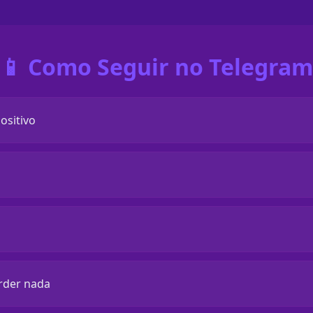
📱 Como Seguir no Telegram
ositivo
erder nada