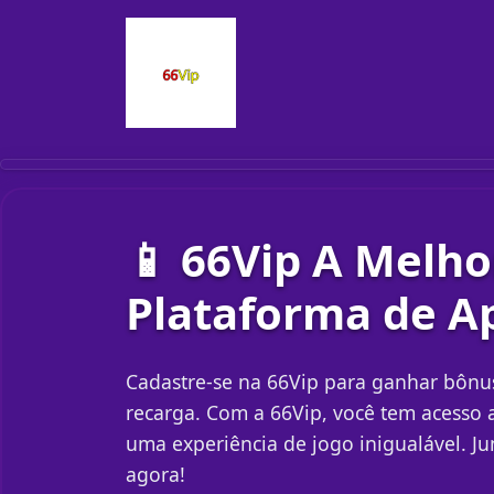
📱 66Vip A Melho
Plataforma de A
Cadastre-se na 66Vip para ganhar bônu
recarga. Com a 66Vip, você tem acesso 
uma experiência de jogo inigualável. J
agora!