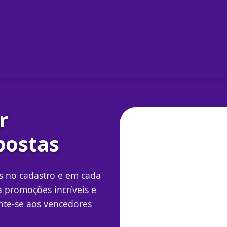
r
postas
s no cadastro e em cada
a promoções incríveis e
unte-se aos vencedores