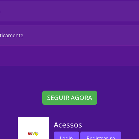
a
aticamente
SEGUIR AGORA
Acessos
Login
Registrar-se