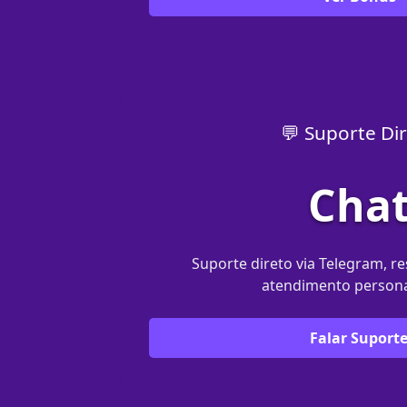
💬 Suporte Di
Cha
Suporte direto via Telegram, r
atendimento persona
Falar Suport