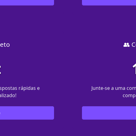
reto
👥 
t
espostas rápidas e
Junte-se a uma com
lizado!
compa
e