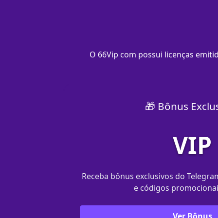
O 66Vip com​ possui licenças emiti
🎁 Bônus Exclu
VIP
Receba bônus exclusivos do Telegra
e códigos promocionai
Ver Bônus