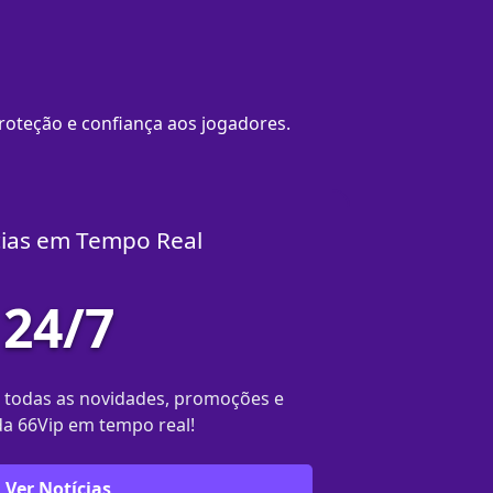
proteção e confiança aos jogadores.
cias em Tempo Real
24/7
e todas as novidades, promoções e
da 66Vip em tempo real!
Ver Notícias