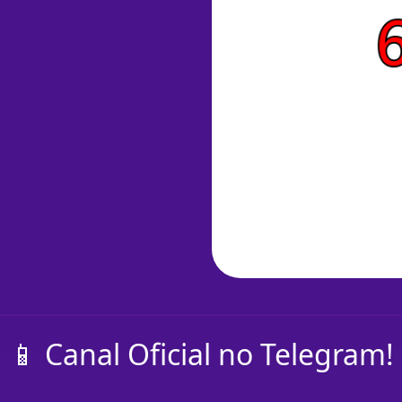
📱 Canal Oficial no Telegram!