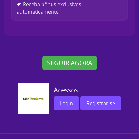
🎁 Receba bônus exclusivos
automaticamente
SEGUIR AGORA
Acessos
Login
Registrar-se