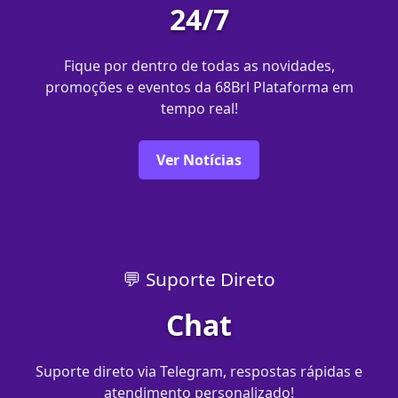
24/7
Fique por dentro de todas as novidades,
promoções e eventos da 68Brl Plataforma em
tempo real!
Ver Notícias
💬 Suporte Direto
Chat
Suporte direto via Telegram, respostas rápidas e
atendimento personalizado!