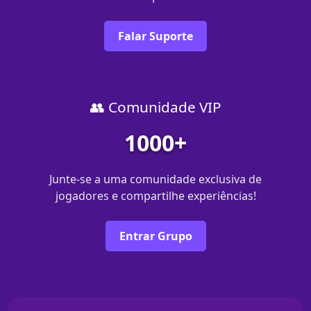
Falar Suporte
👥 Comunidade VIP
1000+
Junte-se a uma comunidade exclusiva de
jogadores e compartilhe experiências!
Entrar Grupo