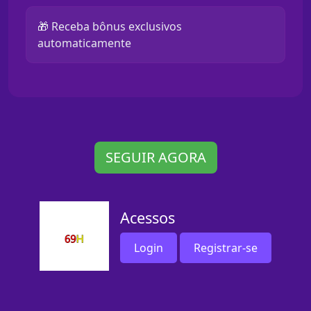
🎁 Receba bônus exclusivos
automaticamente
SEGUIR AGORA
Acessos
Login
Registrar-se