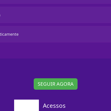
a
aticamente
SEGUIR AGORA
Acessos