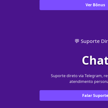
Ver Bônus
💬 Suporte Di
Cha
Suporte direto via Telegram, r
atendimento persona
Falar Suport