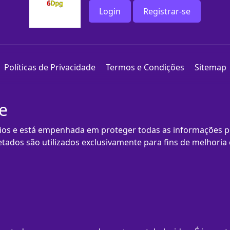
Login
Registrar-se
Políticas de Privacidade
Termos e Condições
Sitemap
de
ários e está empenhada em proteger todas as informações p
tados são utilizados exclusivamente para fins de melhoria