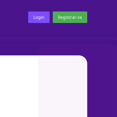
Login
Registrar-se