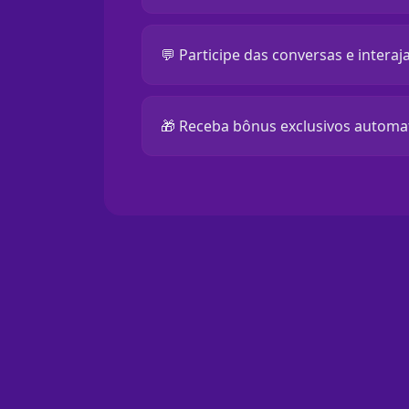
💬 Participe das conversas e interaj
🎁 Receba bônus exclusivos autom