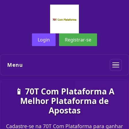
Login
Registrar-se
Menu
📱 70T Com Plataforma A
Melhor Plataforma de
Apostas
Cadastre-se na 70T Com Plataforma para ganhar