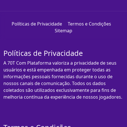
Políticas de Privacidade
Termos e Condições
Sitemap
Políticas de Privacidade
A 70T Com Plataforma valoriza a privacidade de seus
usuários e está empenhada em proteger todas as
informações pessoais fornecidas durante o uso de
nossos canais de comunicação. Todos os dados
coletados são utilizados exclusivamente para fins de
melhoria contínua da experiência de nossos jogadores.