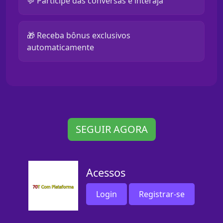
💬 Participe das conversas e interaja
🎁 Receba bônus exclusivos
automaticamente
SEGUIR AGORA
Acessos
Login
Registrar-se