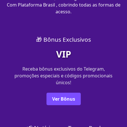
Com Plataforma Brasil , cobrindo todas as formas de
acesso.
🎁 Bônus Exclusivos
VIP
Receba bônus exclusivos do Telegram,
promoções especiais e códigos promocionais
únicos!
Ver Bônus