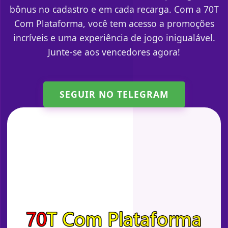
bônus no cadastro e em cada recarga. Com a 70T
Com Plataforma, você tem acesso a promoções
incríveis e uma experiência de jogo inigualável.
Junte-se aos vencedores agora!
SEGUIR NO TELEGRAM