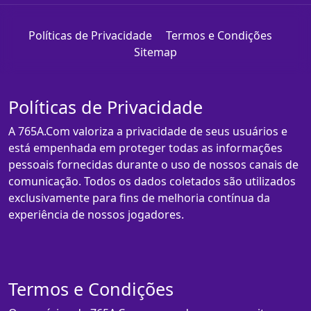
Políticas de Privacidade
Termos e Condições
Sitemap
Políticas de Privacidade
A 765A.Com valoriza a privacidade de seus usuários e
está empenhada em proteger todas as informações
pessoais fornecidas durante o uso de nossos canais de
comunicação. Todos os dados coletados são utilizados
exclusivamente para fins de melhoria contínua da
experiência de nossos jogadores.
Termos e Condições