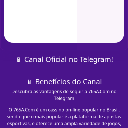
📱 Canal Oficial no Telegram!
📱 Benefícios do Canal
Descubra as vantagens de seguir a 765A.Com no
Telegram
O 765A.Com é um cassino on-line popular no Brasil,
sendo que o mais popular é a plataforma de apostas
esportivas, e oferece uma ampla variedade de jogos,