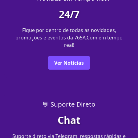
24/7
Fique por dentro de todas as novidades,
promoções e eventos da 765A.Com em tempo
real!
Ver Notícias
💬 Suporte Direto
Chat
Suporte direto via Telegram, respostas rápidas e