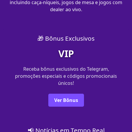
incluindo caça-níqueis, jogos de mesa e jogos com
dealer ao vivo.
🎁 Bônus Exclusivos
VIP
Receba bônus exclusivos do Telegram,
promoções especiais e códigos promocionais
únicos!
Ver Bônus
📢 Notícias em Tempo Real