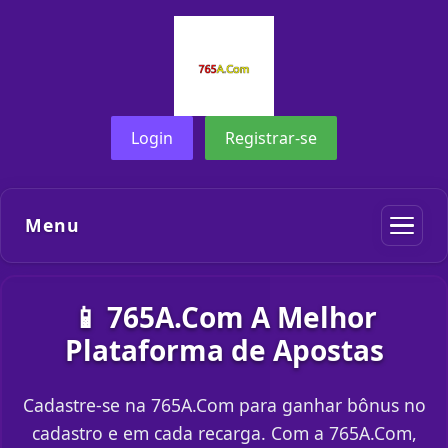
Login
Registrar-se
Menu
📱 765A.Com A Melhor
Plataforma de Apostas
Cadastre-se na 765A.Com para ganhar bônus no
cadastro e em cada recarga. Com a 765A.Com,