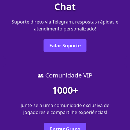
Chat
Suporte direto via Telegram, respostas rápidas e
atendimento personalizado!
Falar Suporte
👥 Comunidade VIP
1000+
Junte-se a uma comunidade exclusiva de
jogadores e compartilhe experiências!
Entrar Grupo