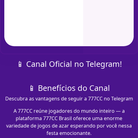
📱 Canal Oficial no Telegram!
📱 Benefícios do Canal
Descubra as vantagens de seguir a 777CC no Telegram
A 777CC reúne jogadores do mundo inteiro — a
plataforma 777CC Brasil oferece uma enorme
variedade de jogos de azar esperando por você nessa
festa emocionante.