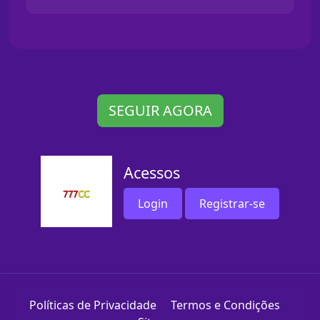
SEGUIR AGORA
Acessos
Login
Registrar-se
Políticas de Privacidade
Termos e Condições