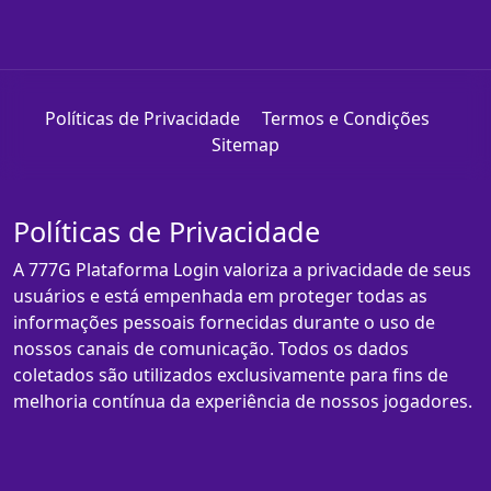
Políticas de Privacidade
Termos e Condições
Sitemap
Políticas de Privacidade
A 777G Plataforma Login valoriza a privacidade de seus
usuários e está empenhada em proteger todas as
informações pessoais fornecidas durante o uso de
nossos canais de comunicação. Todos os dados
coletados são utilizados exclusivamente para fins de
melhoria contínua da experiência de nossos jogadores.