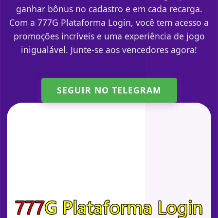
ganhar bônus no cadastro e em cada recarga.
Com a 777G Plataforma Login, você tem acesso a
promoções incríveis e uma experiência de jogo
inigualável. Junte-se aos vencedores agora!
SEGUIR NO TELEGRAM