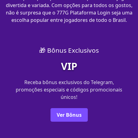
divertida e variada. Com opções para todos os gostos,
não é surpresa que o 777G Plataforma Login seja uma
escolha popular entre jogadores de todo o Brasil.
🎁 Bônus Exclusivos
VIP
Receba bônus exclusivos do Telegram,
promoções especiais e códigos promocionais
únicos!
Ver Bônus