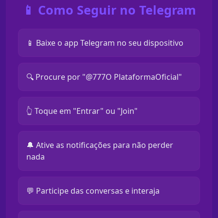
📱 Como Seguir no Telegram
📱 Baixe o app Telegram no seu dispositivo
🔍 Procure por "@777O PlataformaOficial"
👆 Toque em "Entrar" ou "Join"
🔔 Ative as notificações para não perder
nada
💬 Participe das conversas e interaja