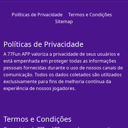
Políticas de Privacidade
Termos e Condições
Sitemap
Políticas de Privacidade
A 77Fun APP valoriza a privacidade de seus usuários e
está empenhada em proteger todas as informações
pessoais fornecidas durante o uso de nossos canais de
comunicação. Todos os dados coletados são utilizados
exclusivamente para fins de melhoria contínua da
experiência de nossos jogadores.
Termos e Condições