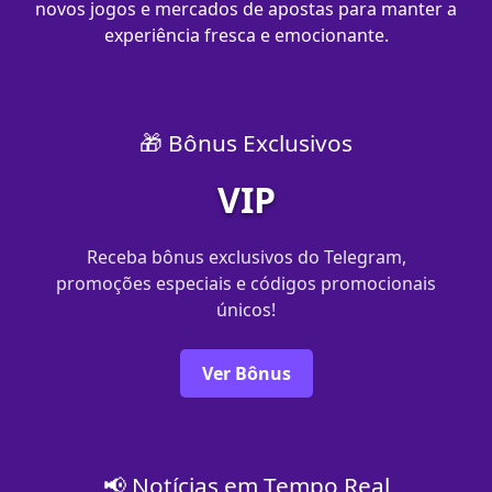
novos jogos e mercados de apostas para manter a
experiência fresca e emocionante.
🎁 Bônus Exclusivos
VIP
Receba bônus exclusivos do Telegram,
promoções especiais e códigos promocionais
únicos!
Ver Bônus
📢 Notícias em Tempo Real