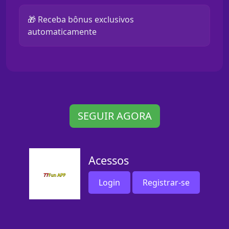
🎁 Receba bônus exclusivos
automaticamente
SEGUIR AGORA
Acessos
Login
Registrar-se