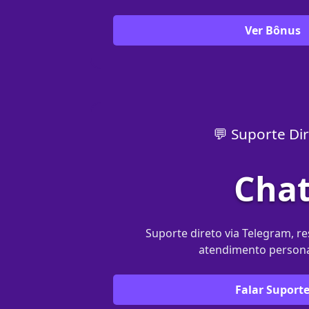
Ver Bônus
💬 Suporte Di
Cha
Suporte direto via Telegram, r
atendimento persona
Falar Suport