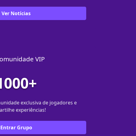
Ver Notícias
Comunidade VIP
1000+
unidade exclusiva de jogadores e
rtilhe experiências!
Entrar Grupo