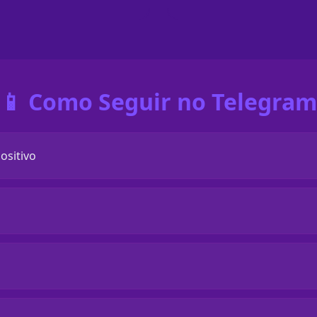
📱 Como Seguir no Telegram
ositivo