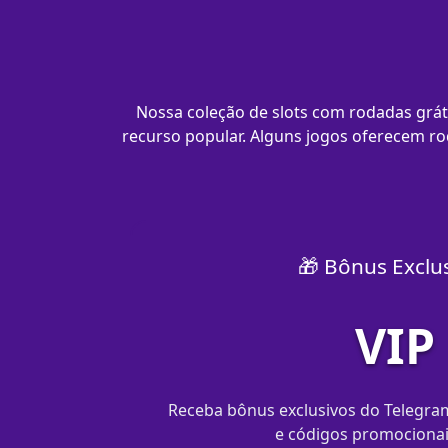
Nossa coleção de slots com rodadas gráti
recurso popular. Alguns jogos oferecem r
🎁 Bônus Exclu
VIP
Receba bônus exclusivos do Telegra
e códigos promocionai