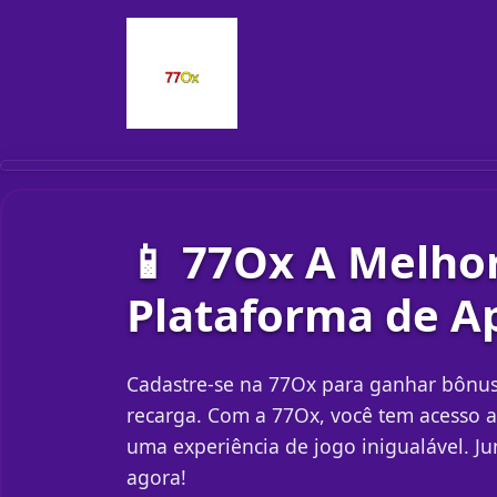
📱 77Ox A Melho
Plataforma de A
Cadastre-se na 77Ox para ganhar bônus
recarga. Com a 77Ox, você tem acesso a
uma experiência de jogo inigualável. J
agora!