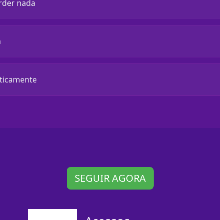
erder nada
a
aticamente
SEGUIR AGORA