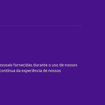
essoais fornecidas durante o uso de nossos
 contínua da experiência de nossos