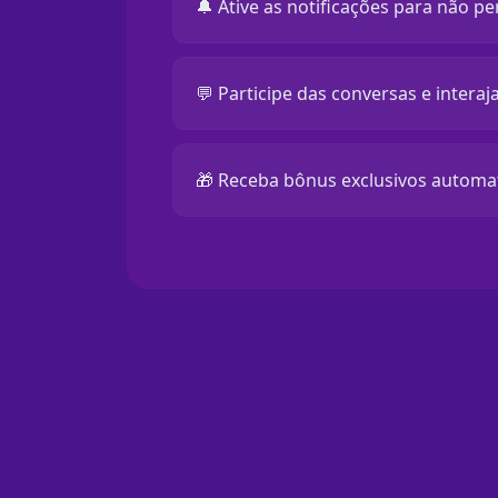
🔔 Ative as notificações para não p
💬 Participe das conversas e interaj
🎁 Receba bônus exclusivos autom