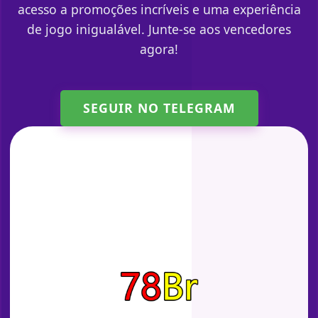
acesso a promoções incríveis e uma experiência
de jogo inigualável. Junte-se aos vencedores
agora!
SEGUIR NO TELEGRAM