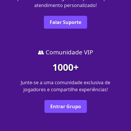
atendimento personalizado!
Falar Suporte
👥 Comunidade VIP
1000+
Junte-se a uma comunidade exclusiva de
jogadores e compartilhe experiências!
Entrar Grupo