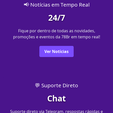
📢 Notícias em Tempo Real
24/7
Fique por dentro de todas as novidades,
promoções e eventos da 78Br em tempo real!
Ver Notícias
💬 Suporte Direto
Chat
Suporte direto via Telegram, respostas rápidas e