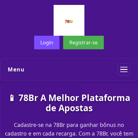
Login
Registrar-se
Menu
📱 78Br A Melhor Plataforma
de Apostas
Cadastre-se na 78Br para ganhar bônus no
cadastro e em cada recarga. Com a 78Br, você tem