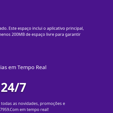
 Este espaço inclui o aplicativo principal,
enos 200MB de espaço livre para garantir
cias em Tempo Real
24/7
e todas as novidades, promoções e
 7959.Com em tempo real!