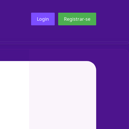
Login
Registrar-se