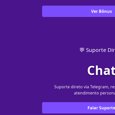
Ver Bônus
💬 Suporte Di
Cha
Suporte direto via Telegram, r
atendimento persona
Falar Suport