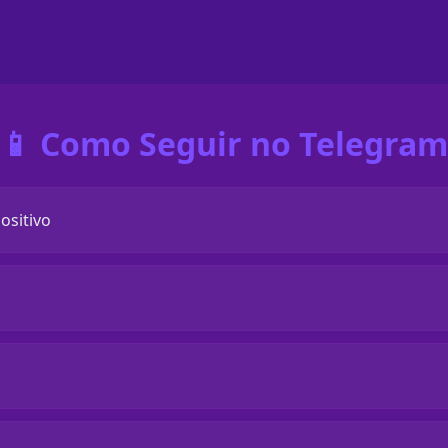
📱 Como Seguir no Telegram
ositivo