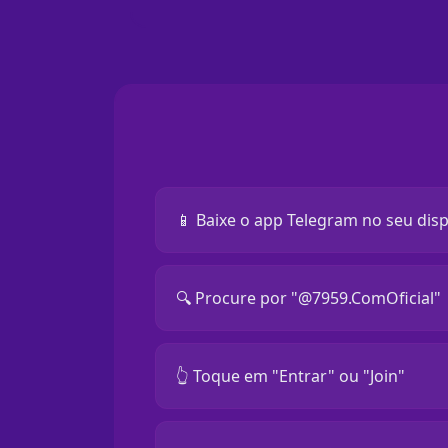
📱 Baixe o app Telegram no seu disp
🔍 Procure por "@7959.ComOficial"
👆 Toque em "Entrar" ou "Join"