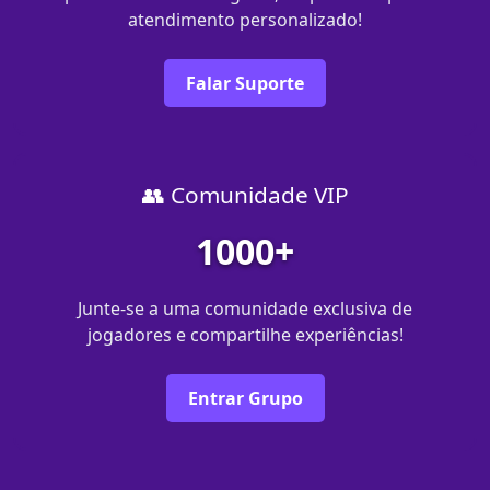
atendimento personalizado!
Falar Suporte
👥 Comunidade VIP
1000+
Junte-se a uma comunidade exclusiva de
jogadores e compartilhe experiências!
Entrar Grupo