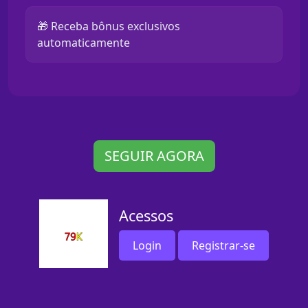
🎁 Receba bônus exclusivos
automaticamente
SEGUIR AGORA
Acessos
Login
Registrar-se