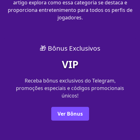
artigo explora como essa categoria se destaca e
proporciona entretenimento para todos os perfis de
jogadores.
🎁 Bônus Exclusivos
VIP
Receba bônus exclusivos do Telegram,
promoções especiais e códigos promocionais
únicos!
Ver Bônus