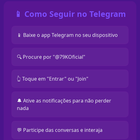
📱 Como Seguir no Telegram
📱 Baixe o app Telegram no seu dispositivo
🔍 Procure por "@79KOficial"
👆 Toque em "Entrar" ou "Join"
🔔 Ative as notificações para não perder
nada
💬 Participe das conversas e interaja