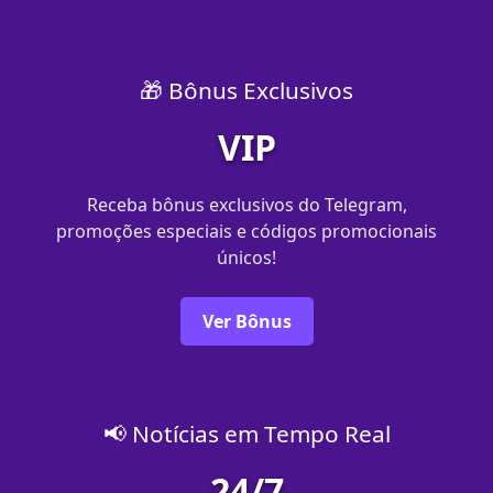
🎁 Bônus Exclusivos
VIP
Receba bônus exclusivos do Telegram,
promoções especiais e códigos promocionais
únicos!
Ver Bônus
📢 Notícias em Tempo Real
24/7