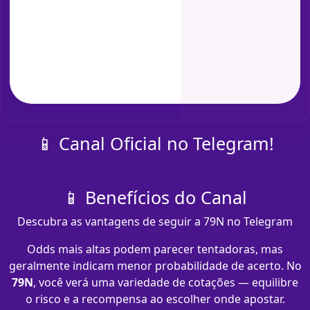
📱 Canal Oficial no Telegram!
📱 Benefícios do Canal
Descubra as vantagens de seguir a 79N no Telegram
Odds mais altas podem parecer tentadoras, mas
geralmente indicam menor probabilidade de acerto. No
79N
, você verá uma variedade de cotações — equilibre
o risco e a recompensa ao escolher onde apostar.