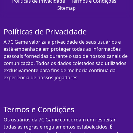
Políticas de Privacidade
Termos e Condições
Sitemap
Políticas de Privacidade
A 7C Game valoriza a privacidade de seus usuários e
está empenhada em proteger todas as informações
pessoais fornecidas durante o uso de nossos canais de
comunicação. Todos os dados coletados são utilizados
exclusivamente para fins de melhoria contínua da
experiência de nossos jogadores.
Termos e Condições
Os usuários da 7C Game concordam em respeitar
todas as regras e regulamentos estabelecidos. É