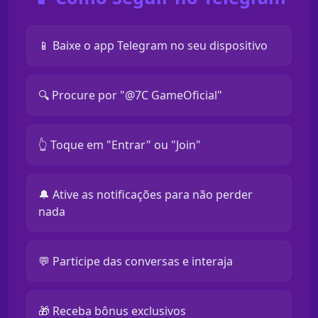
📱 Baixe o app Telegram no seu dispositivo
🔍 Procure por "@7C GameOficial"
👆 Toque em "Entrar" ou "Join"
🔔 Ative as notificações para não perder
nada
💬 Participe das conversas e interaja
🎁 Receba bônus exclusivos