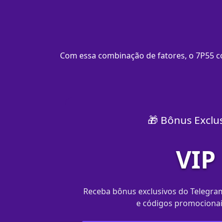
Com essa combinação de fatores, o 7P55 co
🎁 Bônus Exclu
VIP
Receba bônus exclusivos do Telegra
e códigos promocionai