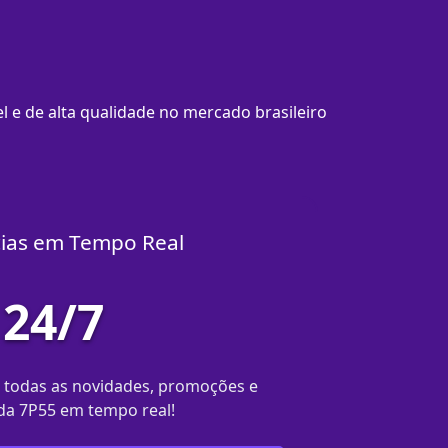
 e de alta qualidade no mercado brasileiro
cias em Tempo Real
24/7
e todas as novidades, promoções e
da 7P55 em tempo real!