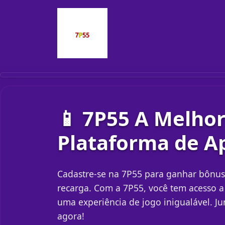
📱 7P55 A Melho
Plataforma de A
Cadastre-se na 7P55 para ganhar bônus
recarga. Com a 7P55, você tem acesso a
uma experiência de jogo inigualável. J
agora!