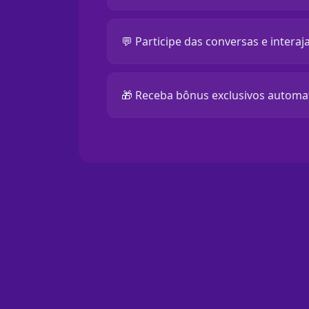
💬 Participe das conversas e interaj
🎁 Receba bônus exclusivos autom