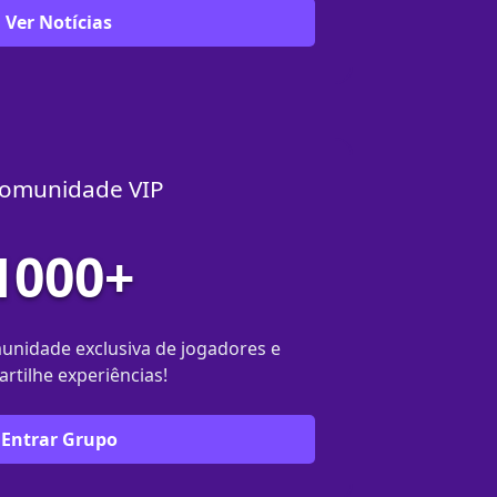
Ver Notícias
Comunidade VIP
1000+
unidade exclusiva de jogadores e
rtilhe experiências!
Entrar Grupo