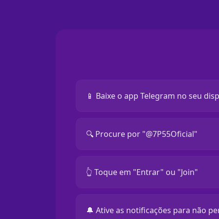
📱 Baixe o app Telegram no seu disp
🔍 Procure por "@7P55Oficial"
👆 Toque em "Entrar" ou "Join"
🔔 Ative as notificações para não p