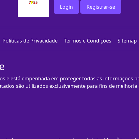
Login
Registrar-se
Políticas de Privacidade
Termos e Condições
Sitemap
de
rios e está empenhada em proteger todas as informações p
tados são utilizados exclusivamente para fins de melhoria