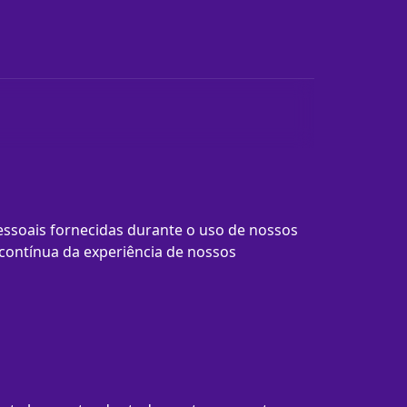
essoais fornecidas durante o uso de nossos
 contínua da experiência de nossos