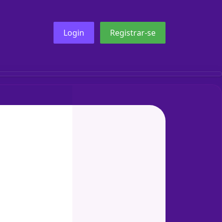
Login
Registrar-se