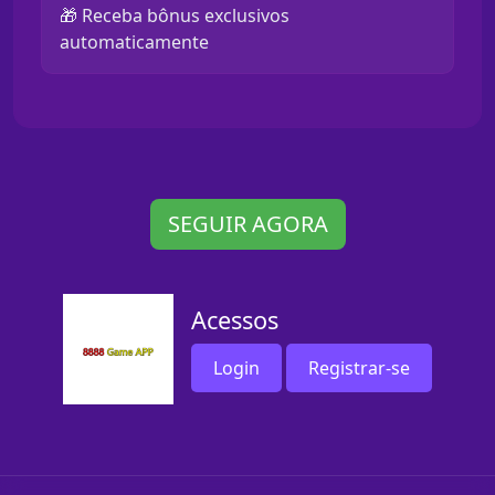
🎁 Receba bônus exclusivos
automaticamente
SEGUIR AGORA
Acessos
Login
Registrar-se