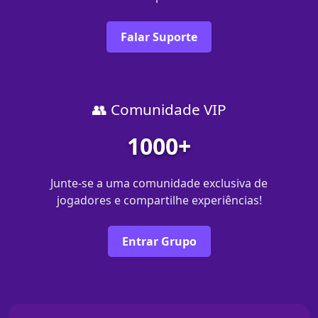
Falar Suporte
👥 Comunidade VIP
1000+
Junte-se a uma comunidade exclusiva de
jogadores e compartilhe experiências!
Entrar Grupo