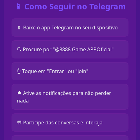
📱 Como Seguir no Telegram
📱 Baixe o app Telegram no seu dispositivo
🔍 Procure por "@8888 Game APPOficial"
👆 Toque em "Entrar" ou "Join"
🔔 Ative as notificações para não perder
nada
💬 Participe das conversas e interaja