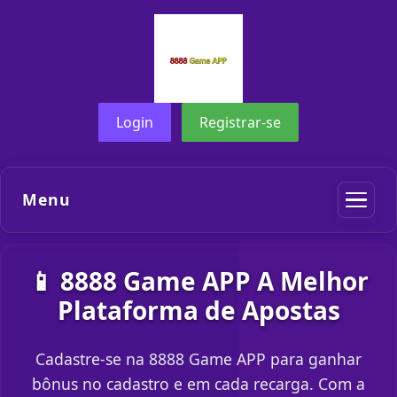
Login
Registrar-se
Menu
📱 8888 Game APP A Melhor
Plataforma de Apostas
Cadastre-se na 8888 Game APP para ganhar
bônus no cadastro e em cada recarga. Com a