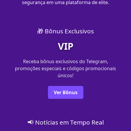
segurança em uma plataforma de elite.
🎁 Bônus Exclusivos
VIP
Receba bônus exclusivos do Telegram,
promoções especiais e códigos promocionais
únicos!
Ver Bônus
📢 Notícias em Tempo Real