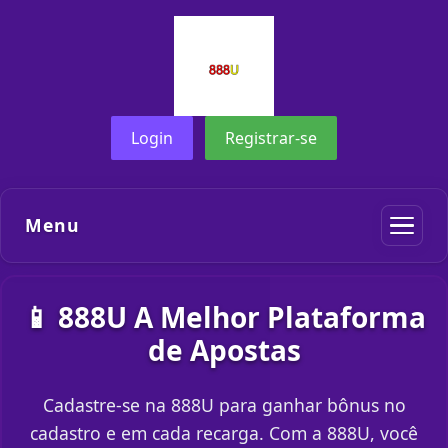
Login
Registrar-se
Menu
📱 888U A Melhor Plataforma
de Apostas
Cadastre-se na 888U para ganhar bônus no
cadastro e em cada recarga. Com a 888U, você