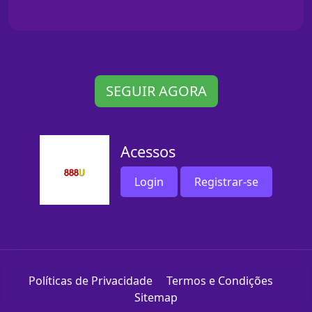
SEGUIR AGORA
Acessos
Login
Registrar-se
Políticas de Privacidade
Termos e Condições
Sitemap