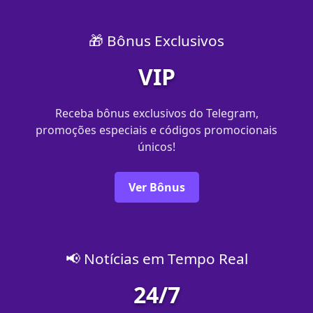
🎁 Bônus Exclusivos
VIP
Receba bônus exclusivos do Telegram,
promoções especiais e códigos promocionais
únicos!
Ver Bônus
📢 Notícias em Tempo Real
24/7