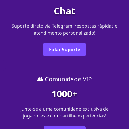
Chat
Suporte direto via Telegram, respostas rápidas e
atendimento personalizado!
Falar Suporte
👥 Comunidade VIP
1000+
Junte-se a uma comunidade exclusiva de
jogadores e compartilhe experiências!