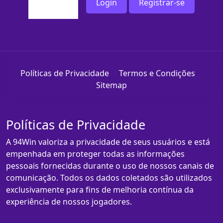
Login
Registrar-se
Políticas de Privacidade
Termos e Condições
Sitemap
Políticas de Privacidade
A 94Win valoriza a privacidade de seus usuários e está
empenhada em proteger todas as informações
pessoais fornecidas durante o uso de nossos canais de
comunicação. Todos os dados coletados são utilizados
exclusivamente para fins de melhoria contínua da
experiência de nossos jogadores.