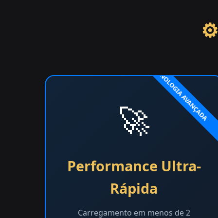
⚙
🚀
Performance Ultra-
Rápida
Carregamento em menos de 2