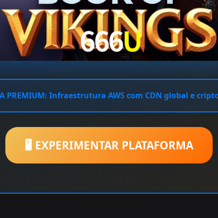
A PREMIUM:
Infraestrutura AWS com CDN global e cripto
🖥️ EXPERIMENTAR PLATAFORMA