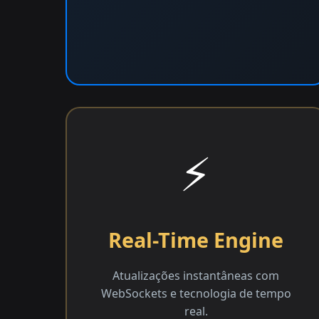
⚡
Real-Time Engine
Atualizações instantâneas com
WebSockets e tecnologia de tempo
real.