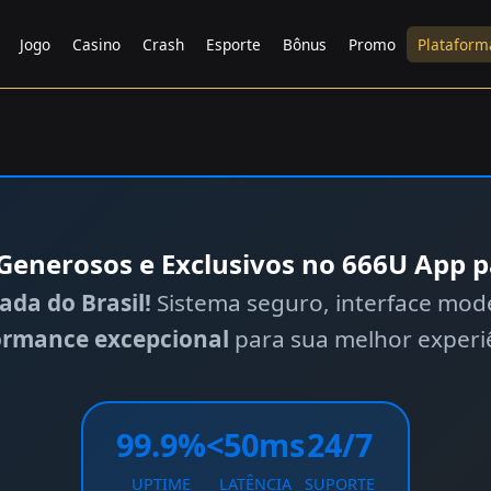
Jogo
Casino
Crash
Esporte
Bônus
Promo
Plataform
 Generosos e Exclusivos no 666U App p
ada do Brasil!
Sistema seguro, interface mod
ormance excepcional
para sua melhor experi
99.9%
<50ms
24/7
UPTIME
LATÊNCIA
SUPORTE