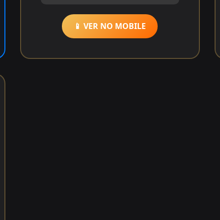
📱 VER NO MOBILE