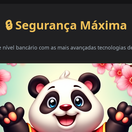
🔒 Segurança Máxima
e nível bancário com as mais avançadas tecnologias d